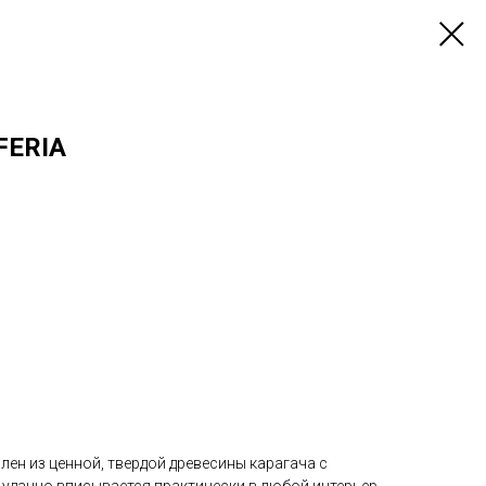
FERIA
лен из ценной, твердой древесины карагача с