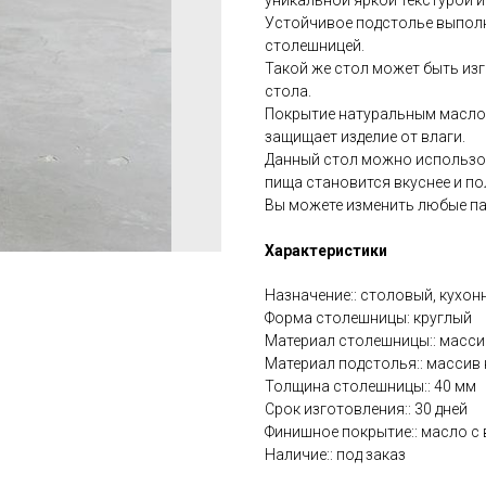
уникальной яркой текстурой и
Устойчивое подстолье выполн
столешницей.
Такой же стол может быть из
стола.
Покрытие натуральным маслом
защищает изделие от влаги.
Данный стол можно использова
пища становится вкуснее и пол
Вы можете изменить любые пар
Характеристики
Назначение:: столовый, кухон
Форма столешницы: круглый
Материал столешницы:: масси
Материал подстолья:: массив
Толщина столешницы:: 40 мм
Срок изготовления:: 30 дней
Финишное покрытие:: масло с
Наличие:: под заказ