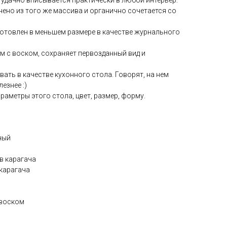
 удачно вписывается практически в любой интерьер.
ено из того же массива и органично сочетается со
готовлен в меньшем размере в качестве журнального
 с воском, сохраняет первозданный вид и
ть в качестве кухонного стола. Говорят, на нем
езнее :)
аметры этого стола, цвет, размер, форму.
ный
в карагача
 карагача
 воском