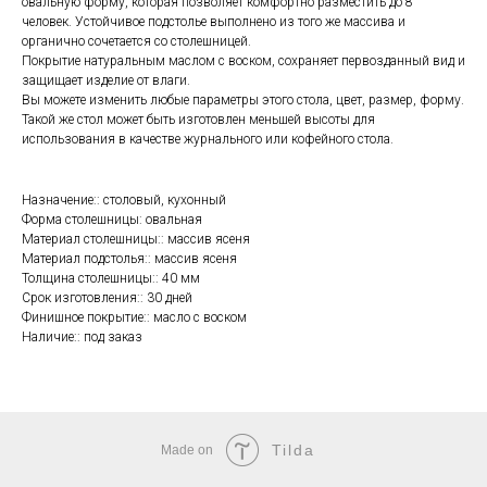
овальную форму, которая позволяет комфортно разместить до 8
человек. Устойчивое подстолье выполнено из того же массива и
органично сочетается со столешницей.
Покрытие натуральным маслом с воском, сохраняет первозданный вид и
защищает изделие от влаги.
Вы можете изменить любые параметры этого стола, цвет, размер, форму.
Такой же стол может быть изготовлен меньшей высоты для
использования в качестве журнального или кофейного стола.
Назначение:: столовый, кухонный
Форма столешницы: овальная
Материал столешницы:: массив ясеня
Материал подстолья:: массив ясеня
Толщина столешницы:: 40 мм
Срок изготовления:: 30 дней
Финишное покрытие:: масло с воском
Наличие:: под заказ
Tilda
Made on